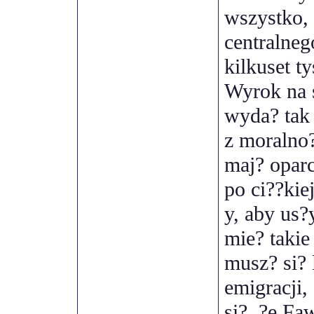
wszystko,
centralneg
kilkuset t
Wyrok na s
wyda? tak 
z moralno?
maj? oparc
po ci??kie
y, aby us
mie? takie
musz? si? 
emigracji,
si?, ?e Faw