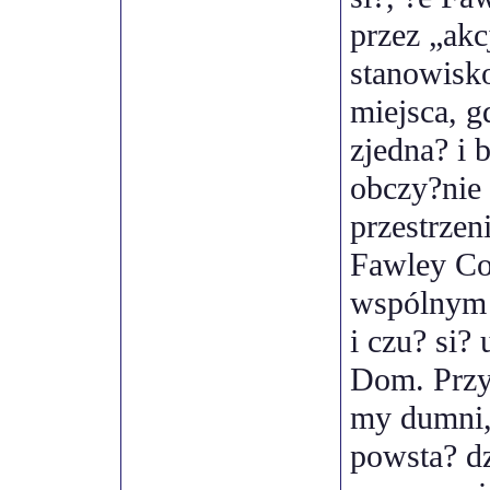
przez „akc
stanowisk
miejsca, 
zjedna? i 
obczy?nie 
przestrzeni
Fawley Co
wspólnym 
i czu? si? 
Dom. Przy
my dumni,
powsta? d