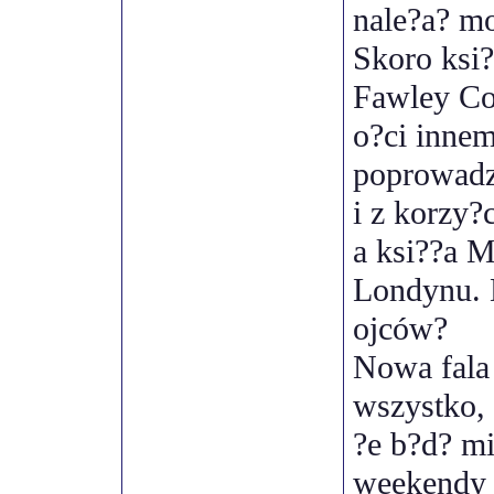
nale?a? mo
Skoro ksi
Fawley Cou
o?ci inne
poprowadz
i z korzy?
a ksi??a M
Londynu. 
ojców?
Nowa fala 
wszystko, 
?e b?d? mi
weekendy l