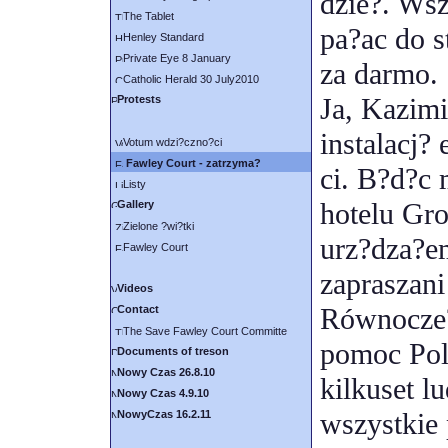
dzie?. Ws
The Tablet
pa?ac do s
Henley Standard
Private Eye 8 January
za darmo.
Catholic Herald 30 July2010
Ja, Kazimi
Protests
instalacj?
Votum wdzi?czno?ci
Fawley Court - zatrzyma?
ci. B?d?c
Listy
hotelu Gro
Gallery
Zielone ?wi?tki
urz?dza?em
Fawley Court
zapraszani
Videos
Równocze?
Contact
The Save Fawley Court Committe
pomoc Pol
Documents of treson
Nowy Czas 26.8.10
kilkuset l
Nowy Czas 4.9.10
wszystkie
NowyCzas 16.2.11