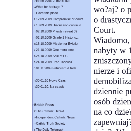
In the eyes of the British
wo?aj? o 
What for heritage ?
I love this place
o drastyc
12.09.2009 Compromise or court
13.09.2009 Discussion continue
Court.
02.10.2009 Priests retreat 09
Wiadomo, 
02.10.2009 Grade 2 Historic...
18.10.2009 Mission or Eviction
nabyty w 
21.10.2009 One more time...
24.10.2009 Sale of FC
zniszczony
24.10.2009 `Pan Tadeusz`
nierze i o
01.11.2009 Patriotism & faith
demobiliza
30.01.10 Nowy Czas
30.01.10. Na czasie
dziennie p
osób dzien
British Press
na co dzie
The Catholic Herald
Independent Catholic News
zapewniaj
Cathlic Truth Society
The Daily Telegraph