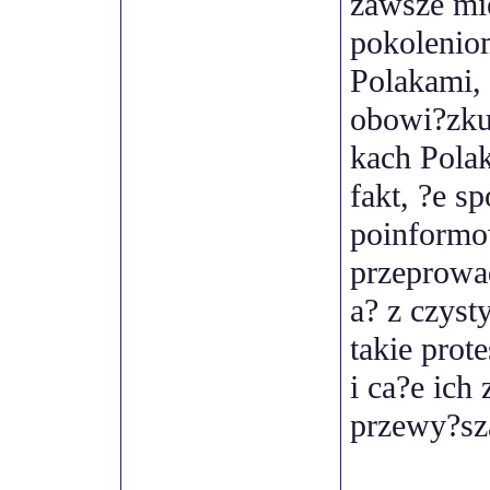
zawsze mie
pokolenio
Polakami,
obowi?zku,
kach Polak
fakt, ?e s
poinformo
przeprowa
a? z czyst
takie prote
i ca?e ich
przewy?sz