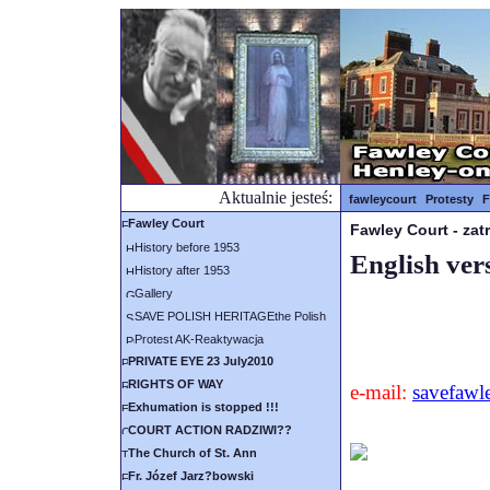
Aktualnie jesteś:
fawleycourt
Protesty
F
Fawley Court
Fawley Court - za
History before 1953
English ver
History after 1953
Gallery
SAVE POLISH HERITAGEthe Polish
Protest AK-Reaktywacja
PRIVATE EYE 23 July2010
RIGHTS OF WAY
e-mail:
savefaw
Exhumation is stopped !!!
COURT ACTION RADZIWI??
The Church of St. Ann
Fr. Józef Jarz?bowski