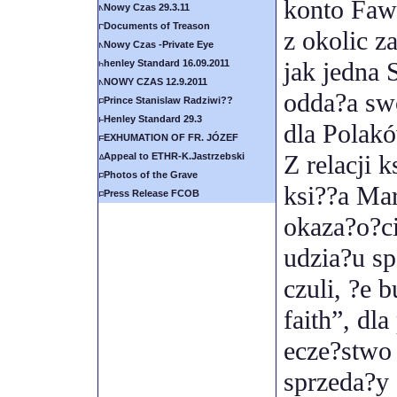
konto Faw
Nowy Czas 29.3.11
Documents of Treason
z okolic z
Nowy Czas -Private Eye
jak jedna 
henley Standard 16.09.2011
NOWY CZAS 12.9.2011
odda?a sw
Prince Stanislaw Radziwi??
Henley Standard 29.3
dla Polakó
EXHUMATION OF FR. JÓZEF
Z relacji 
Appeal to ETHR-K.Jastrzebski
Photos of the Grave
ksi??a Mar
Press Release FCOB
okaza?o?ci
udzia?u sp
czuli, ?e 
faith”, dl
ecze?stwo 
sprzeda?y 