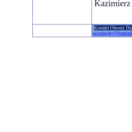
Kazimierz
Komitet Obrony Dz
savefawley@hotmai