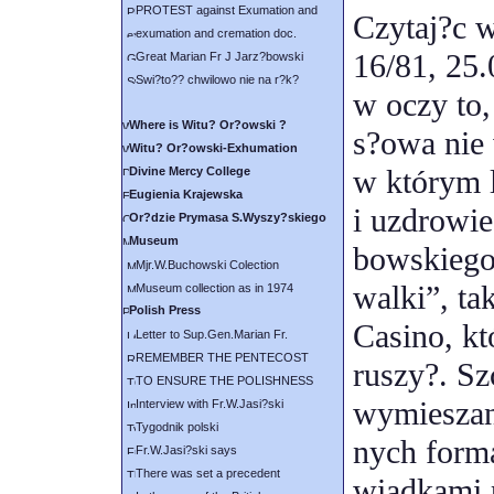
PROTEST against Exumation and
Czytaj?c w
exumation and cremation doc.
16/81, 25.
Great Marian Fr J Jarz?bowski
Swi?to?? chwilowo nie na r?k?
w oczy to,
Where is Witu? Or?owski ?
s?owa nie
Witu? Or?owski-Exhumation
w którym l
Divine Mercy College
Eugienia Krajewska
i uzdrowie
Or?dzie Prymasa S.Wyszy?skiego
Museum
bowskiego
Mjr.W.Buchowski Colection
walki”, ta
Museum collection as in 1974
Polish Press
Casino, kt
Letter to Sup.Gen.Marian Fr.
REMEMBER THE PENTECOST
ruszy?. S
TO ENSURE THE POLISHNESS
wymieszany
Interview with Fr.W.Jasi?ski
Tygodnik polski
nych form
Fr.W.Jasi?ski says
There was set a precedent
wiadkami p